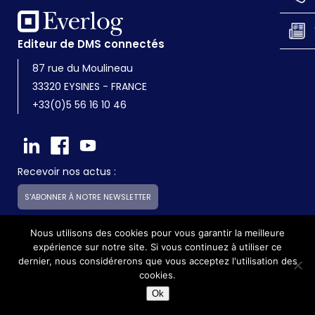
Editeur de DMS connectés
87 rue du Moulineau
33320 EYSINES - FRANCE
+33(0)5 56 16 10 46
Recevoir nos actus :
S'ABONNER À NOTRE NEWSLETTER
Nous utilisons des cookies pour vous garantir la meilleure
expérience sur notre site. Si vous continuez à utiliser ce
Everlog est une société du groupe Skilliance
dernier, nous considérerons que vous acceptez l'utilisation des
cookies.
©2017 - Everlog - Tous droits réservés -
Mentions légales
Ok