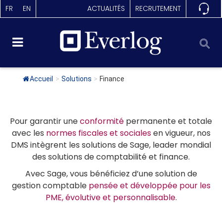
FR
EN
ACTUALITÉS
RECRUTEMENT
Accueil
>
Solutions
>
Finance
Pour garantir une
conformité
permanente et totale
avec les
normes fiscales et sociales
en vigueur, nos
DMS intègrent les solutions de Sage, leader mondial
des solutions de comptabilité et finance.
Avec Sage, vous bénéficiez d’une solution de
gestion comptable
pensée et développée pour les
PME, évolutive et personnalisable
.