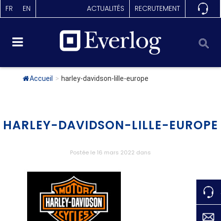
FR
EN
ACTUALITÉS
RECRUTEMENT
Accueil
>
harley-davidson-lille-europe
HARLEY-DAVIDSON-LILLE-EUROPE
Postée le 16 mars 2022
dans