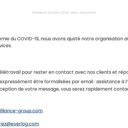
Postée le 19 mars 2020
dans
Actualites
émie du COVID-19, nous avons ajusté notre organisation af
vices.
élétravail pour rester en contact avec nos clients et ré
ressément être formalisées par email : assistance à l’uti
réception de votre message, vous serez rapidement conta
illiance-group.com
rez@everlog.com