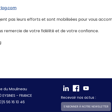
rlog.com
nt pas leurs efforts et sont mobilisées pour vous acco
s remercie de votre fidélité et de votre confiance.
g
ue du Moulineau
0 EYSINES - FRANCE
Recevoir nos actus :
0)5 56 16 10 46
S'ABONNER À NOTRE NEWSLETTER