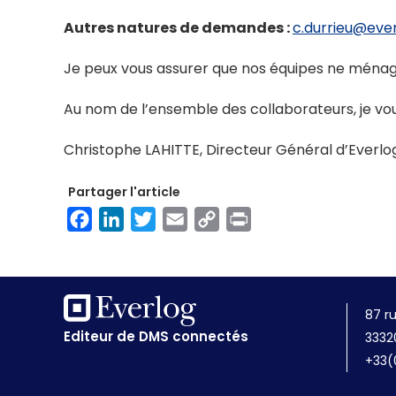
Autres natures de demandes :
c.durrieu@eve
Je peux vous assurer que nos équipes ne ménage
Au nom de l’ensemble des collaborateurs, je vou
Christophe LAHITTE, Directeur Général d’Everlo
Partager l'article
Facebook
LinkedIn
Twitter
Email
Copy
Print
Link
87 r
Editeur de DMS connectés
3332
+33(