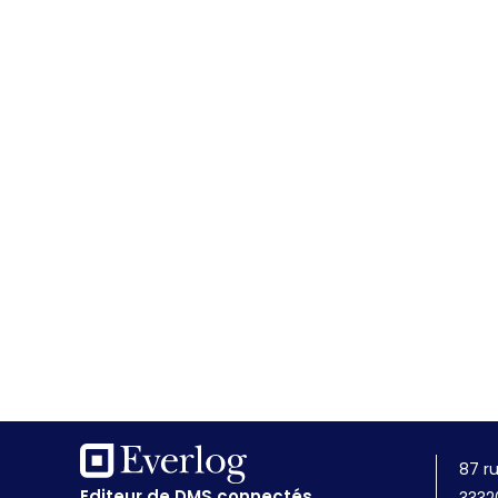
87 r
Editeur de DMS connectés