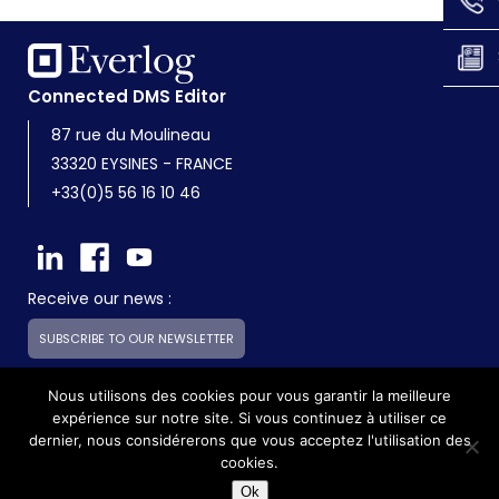
Connected DMS Editor
87 rue du Moulineau
33320 EYSINES - FRANCE
+33(0)5 56 16 10 46
Receive our news :
SUBSCRIBE TO OUR NEWSLETTER
Nous utilisons des cookies pour vous garantir la meilleure
expérience sur notre site. Si vous continuez à utiliser ce
Everlog is a subsidiary of the Skilliance group
dernier, nous considérerons que vous acceptez l'utilisation des
cookies.
©2017 - Everlog - All rights reserved -
Legals
Ok