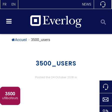
FR
EN
NEWS
Accueil
>
3500_users
3500_USERS
Posted the 24 October 2018
in