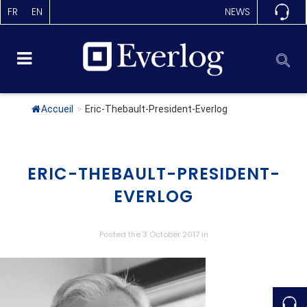
FR
EN
NEWS
Accueil
>
Eric-Thebault-President-Everlog
ERIC-THEBAULT-PRESIDENT-
EVERLOG
Posted the 3 October 2017
in