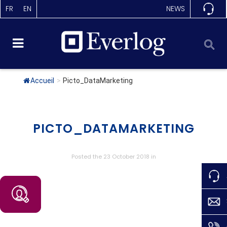
FR
EN
NEWS
Accueil
>
Picto_DataMarketing
PICTO_DATAMARKETING
Posted the 23 October 2018
in