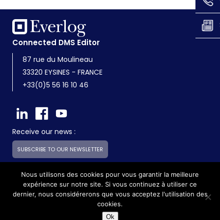
Connected DMS Editor
87 rue du Moulineau
33320 EYSINES - FRANCE
+33(0)5 56 16 10 46
Receive our news :
SUBSCRIBE TO OUR NEWSLETTER
Nous utilisons des cookies pour vous garantir la meilleure
expérience sur notre site. Si vous continuez à utiliser ce
Everlog is a subsidiary of the Skilliance group
dernier, nous considérerons que vous acceptez l'utilisation des
cookies.
©2017 - Everlog - All rights reserved -
Legals
Ok