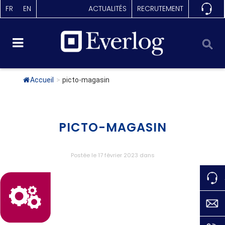
FR
EN
ACTUALITÉS
RECRUTEMENT
Accueil
>
picto-magasin
PICTO-MAGASIN
Postée le 17 février 2023
dans