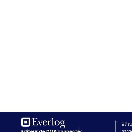
87 r
Editeur de DMS connectés