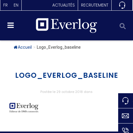
FR
EN
ACTUALITÉS
RECRUTEMENT
Accueil
>
Logo_Everlog_baseline
LOGO_EVERLOG_BASELINE
Postée le 29 octobre 2018
dans