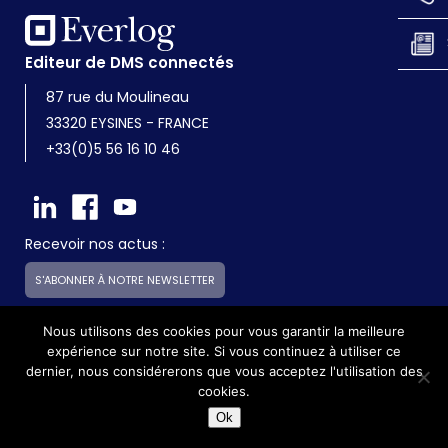
Editeur de DMS connectés
87 rue du Moulineau
33320 EYSINES - FRANCE
+33(0)5 56 16 10 46
Recevoir nos actus :
S'ABONNER À NOTRE NEWSLETTER
Nous utilisons des cookies pour vous garantir la meilleure
expérience sur notre site. Si vous continuez à utiliser ce
Everlog est une société du groupe Skilliance
dernier, nous considérerons que vous acceptez l'utilisation des
cookies.
©2017 - Everlog - Tous droits réservés -
Mentions légales
Ok