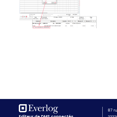
87 r
Editeur de DMS connectés