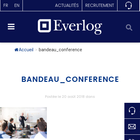
FR
EN
ACTUALITÉS
RECRUTEMENT
Accueil
>
bandeau_conference
BANDEAU_CONFERENCE
Postée le 20 août 2018
dans