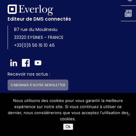
Editeur de DMS connectés
87 rue du Moulineau
33320 EYSINES - FRANCE
+33(0)5 56 16 10 46
Recevoir nos actus :
S'ABONNER À NOTRE NEWSLETTER
Nous utilisons des cookies pour vous garantir la meilleure
expérience sur notre site. Si vous continuez à utiliser ce
Everlog est une société du groupe Skilliance
dernier, nous considérerons que vous acceptez l'utilisation des
cookies.
©2017 - Everlog - Tous droits réservés -
Mentions légales
Ok