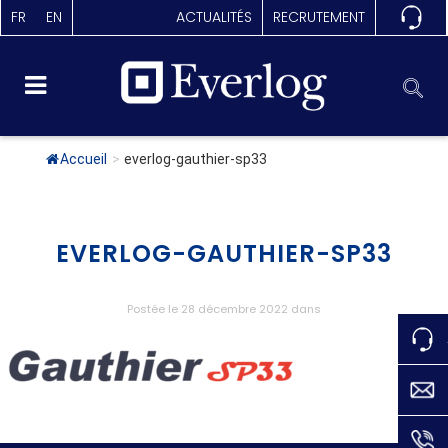
FR
EN
ACTUALITÉS
RECRUTEMENT
Accueil
>
everlog-gauthier-sp33
EVERLOG-GAUTHIER-SP33
Postée le 28 décembre 2022
dans