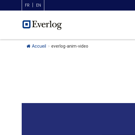
FR
EN
Accueil
>
everlog-anim-video
Lecteur
vidéo